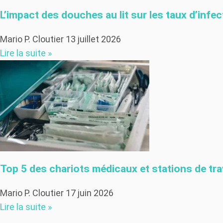
L’impact des douches au lit sur les taux d’inf
Mario P. Cloutier
13 juillet 2026
Lire la suite »
Top 5 des chariots médicaux et stations de tra
Mario P. Cloutier
17 juin 2026
Lire la suite »