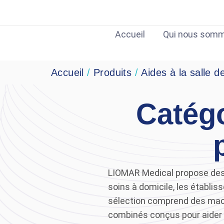
Aller
au
contenu
Accueil
Qui nous som
Accueil
/
Produits
/
Aides à la salle d
Catégo
LIOMAR Medical propose des 
soins à domicile, les établi
sélection comprend des mach
combinés conçus pour aider le