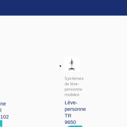
Systèmes
de lève-
personne
mobiles
Lève-
nne
personne
l
TR
102
9650
e