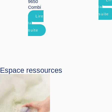
9650
Combi
la
suite
Lire
la
suite
Espace ressources