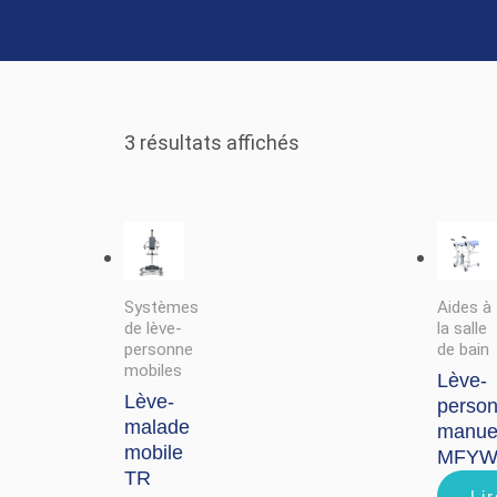
3 résultats affichés
Systèmes
Aides à
de lève-
la salle
personne
de bain
mobiles
Lève-
Lève-
perso
malade
manue
mobile
MFYW
TR
Lir