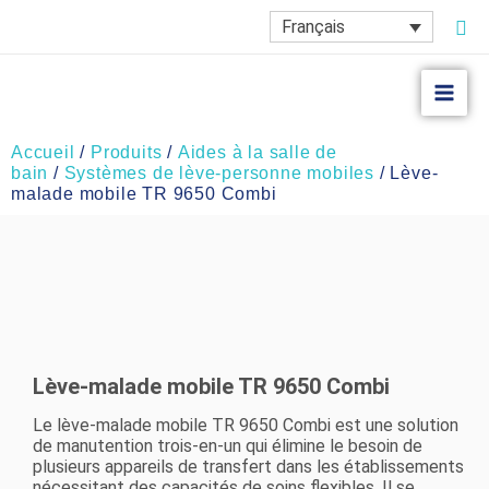
Aller
Rec
Français
au
contenu
Accueil
/
Produits
/
Aides à la salle de
bain
/
Systèmes de lève-personne mobiles
/ Lève-
malade mobile TR 9650 Combi
Lève-malade mobile TR 9650 Combi
Le lève-malade mobile TR 9650 Combi est une solution
de manutention trois-en-un qui élimine le besoin de
plusieurs appareils de transfert dans les établissements
nécessitant des capacités de soins flexibles. Il se