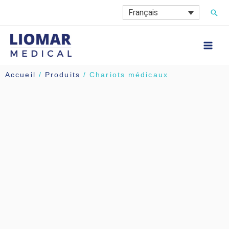
Aller
Rech
Français
au
contenu
Accueil
/
Produits
/ Chariots médicaux