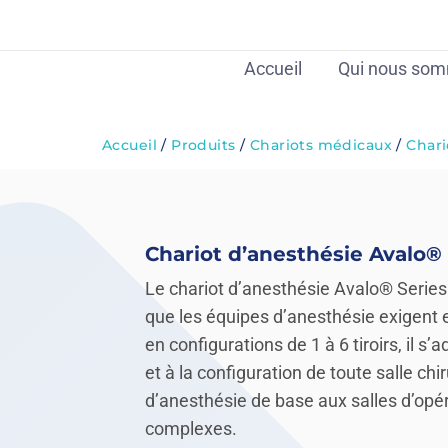
Aller
au
contenu
Accueil
Qui nous so
Accueil
/
Produits
/
Chariots médicaux
/
Chari
Chariot d’anesthésie Avalo® 
Le chariot d’anesthésie Avalo® Series of
que les équipes d’anesthésie exigent e
en configurations de 1 à 6 tiroirs, il s
et à la configuration de toute salle chi
d’anesthésie de base aux salles d’opér
complexes.